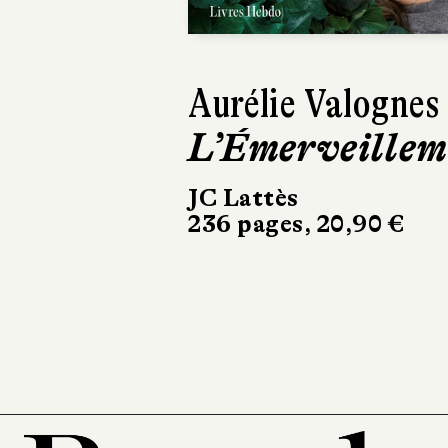
Clarisse
Gorokhoff
Femmes tout a
bord
Actes Sud
236 pages, 20 €