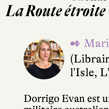
La Route étroite 
✒ Mari
(Librai
l'Isle, 
Dorrigo Evan est 