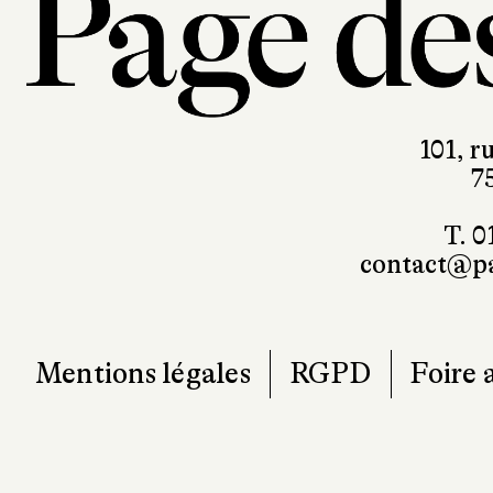
101, r
7
T. 0
contact@pa
Mentions légales
RGPD
Foire 