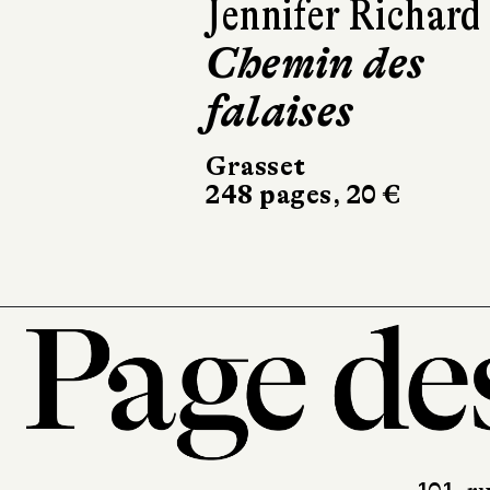
Lars Kepler
Le Somnambu
Actes Sud
504 pages, 24,50 €
101, r
7