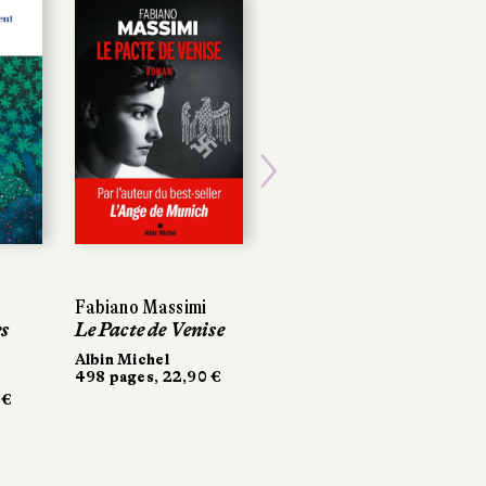
Next
Fabiano Massimi
Fabiano Massimi
Gwenaël Bulteau
Le Pacte de Venise
Le Pacte de Venise
Maudite soit la
guerre
Albin Michel
Albin Michel
498 pages, 22,90 €
498 pages, 22,90 €
La Manufacture de
livres
276 pages, 20,90 €