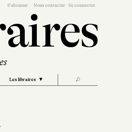
S'abonner
Nous contacter
Se connecter
Les libraires
🔎
a