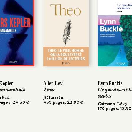
pler
epler
Allen Levi
Allen Levi
Lynn Buckle
Lynn Buckle
mnambule
mnambule
Theo
Theo
Ce que disent les
Ce que disent les
saules
saules
Sud
Sud
JC Lattès
JC Lattès
es, 24,50 €
ges, 24,50 €
450 pages, 22,90 €
450 pages, 22,90 €
Calmann-Lévy
Calmann-Lévy
170 pages, 18,90 €
170 pages, 18,90 €