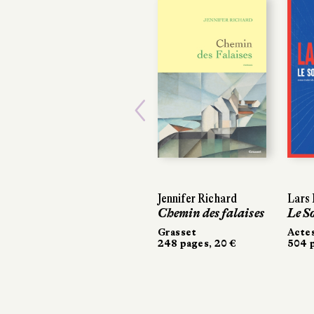
Previous
Jennifer Richard
Lars Ke
Lars K
Chemin des falaises
Le So
Le So
Grasset
Actes 
Actes 
248 pages, 20 €
504 pag
504 pa