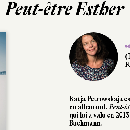
Peut-être Esther
✒
(
R
Katja Petrowskaja est 
en allemand.
Peut-êt
qui lui a valu en 201
Bachmann.