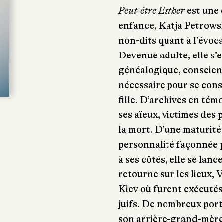
Peut-être Esther
est une 
enfance, Katja Petrowsk
non-dits quant à l’évoca
Devenue adulte, elle s’
généalogique, conscient
nécessaire pour se cons
fille. D’archives en tém
ses aïeux, victimes des
la mort. D’une maturit
personnalité façonnée p
à ses côtés, elle se lanc
retourne sur les lieux, V
Kiev où furent exécutés
juifs. De nombreux portr
son arrière-grand-mère 