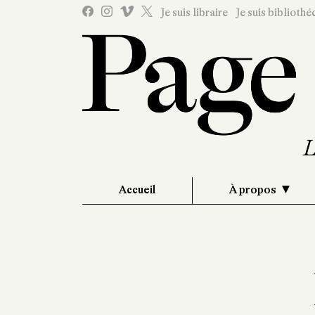
Je suis libraire
Je suis bibliothé
Accueil
À propos