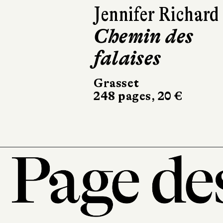
Lars Kepler
Le Somnambu
Actes Sud
504 pages, 24,50 €
101, r
7