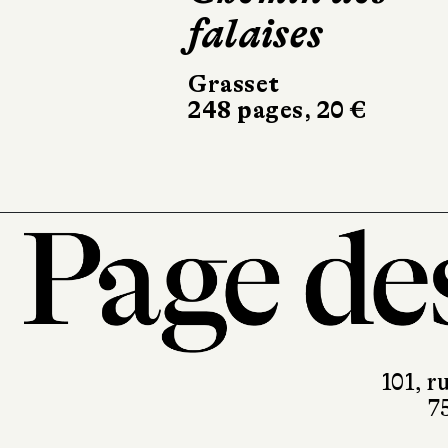
falaises
Actes Sud
504 pages, 24,50 
Grasset
248 pages, 20 €
101, r
7