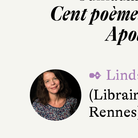
Cent poème
Apo
✒ Lind
(Librair
Rennes