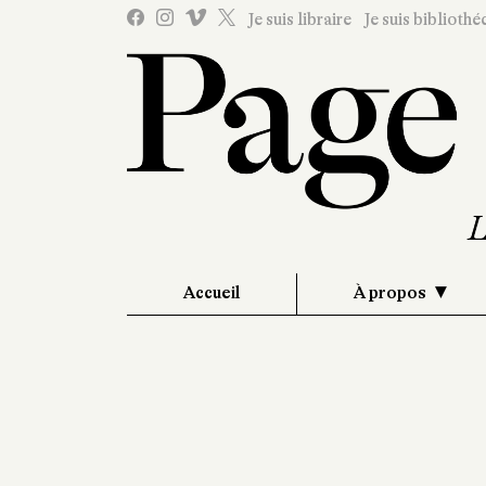
Je suis libraire
Je suis bibliothé
Accueil
À propos