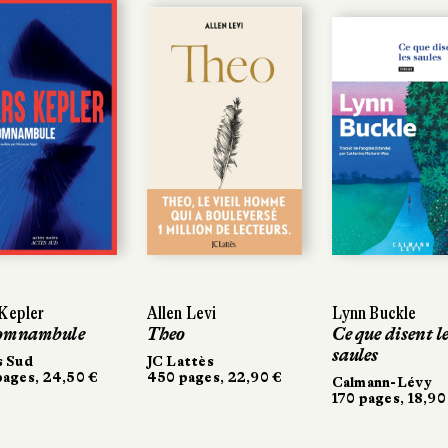
Kepler
Kepler
Allen Levi
Allen Levi
Lynn Buckle
Lynn Buckle
omnambule
omnambule
Theo
Theo
Ce que disent le
Ce que disent le
saules
saules
 Sud
 Sud
JC Lattès
JC Lattès
ages, 24,50 €
ages, 24,50 €
450 pages, 22,90 €
450 pages, 22,90 €
Calmann-Lévy
Calmann-Lévy
170 pages, 18,90 
170 pages, 18,90 