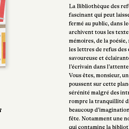
La Bibliothèque des ref
fascinant qui peut laiss
fermé au public, dans le
archivent tous les texte
mémoires, de la poésie, m
les lettres de refus des
savoureuse et éclairant
l’écrivain dans l’attent
Vous êtes, monsieur, un 
poussent sur cette planè
sérénité malgré des in
rompre la tranquillité d
s
beaucoup d’imagination
fête. Notamment une no
qui contamine la biblio