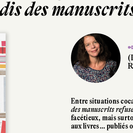
dis des manuscrits
✒
(
R
Entre situations coc
des manuscrits refus
facétieux, mais surt
aux livres… publiés 