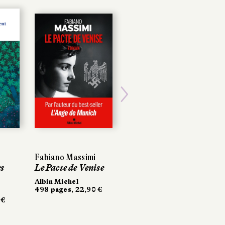
Next
Fabiano Massimi
Fabiano Massimi
Gwenaël Bulteau
s
s
Le Pacte de Venise
Le Pacte de Venise
Maudite soit la
guerre
Albin Michel
Albin Michel
498 pages, 22,90 €
498 pages, 22,90 €
La Manufacture de
€
€
livres
276 pages, 20,90 €