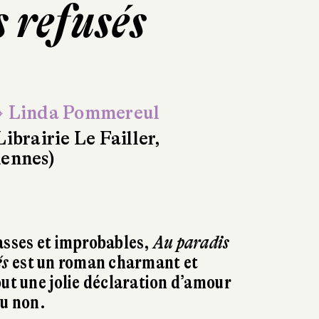
 refusés
 Linda Pommereul
Librairie Le Failler,
ennes)
asses et improbables,
Au paradis
és
est un roman charmant et
out une jolie déclaration d’amour
ou non.