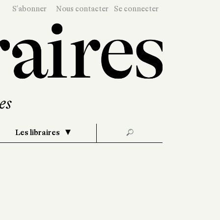
S'abonner
Nous contacter
Se connecter
Les libraires
🔎