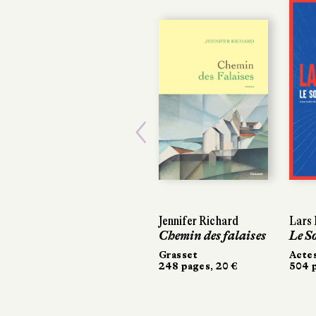
Previous
Jennifer Richard
Lars 
Lars 
Chemin des falaises
Le S
Le S
Grasset
Actes
Actes
248 pages, 20 €
504 p
504 p