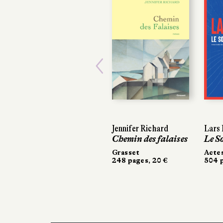
Previous
Jennifer Richard
Lars Kepler
Lars Kepler
Chemin des falaises
Le Somnam
Le Somnam
Grasset
Actes Sud
Actes Sud
248 pages, 20 €
504 pages, 
504 pages, 