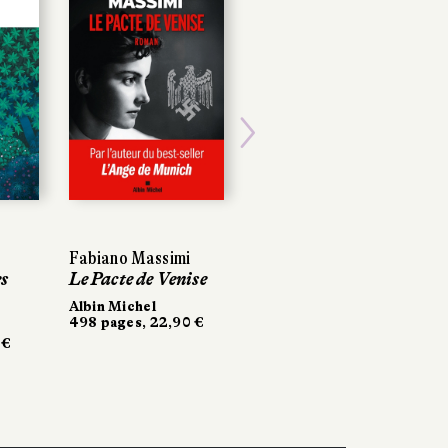
Next
Fabiano Massimi
Fabiano Massimi
Gwenaël Bulteau
Le Pacte de Venise
Le Pacte de Venise
Maudite soit la
guerre
Albin Michel
Albin Michel
498 pages, 22,90 €
498 pages, 22,90 €
La Manufacture de
livres
276 pages, 20,90 €