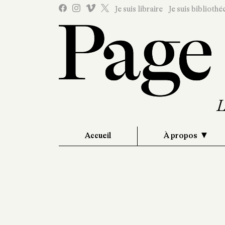
Je suis libraire
Je suis bibliothé
Accueil
À propos