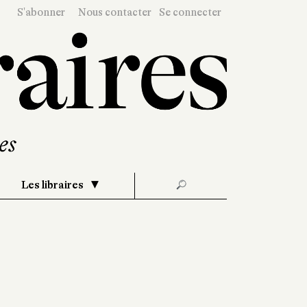
S'abonner
Nous contacter
Se connecter
Les libraires
🔎