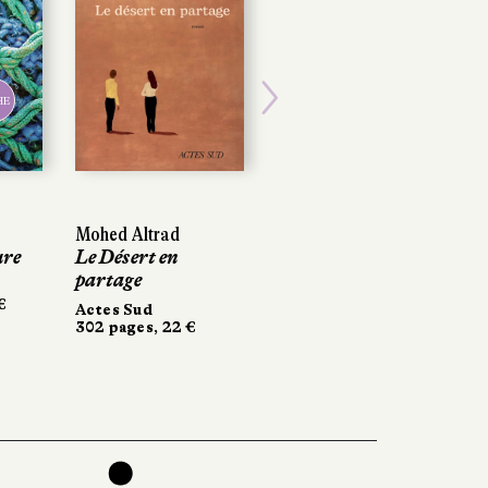
HE
Next
Mohed Altrad
ure
Le Désert en
partage
€
Actes Sud
302 pages, 22 €