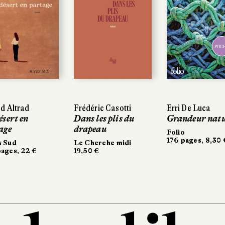
POC
d Altrad
Frédéric Casotti
Erri De Luca
ésert en
Dans les plis du
Grandeur nat
age
drapeau
Folio
176 pages, 8,30 
s Sud
Le Cherche midi
ages, 22 €
19,50 €