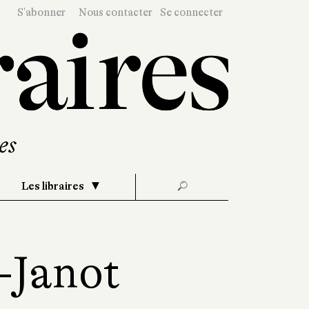
S'abonner
Nous contacter
Se connecter
Les libraires
🔎
-Janot