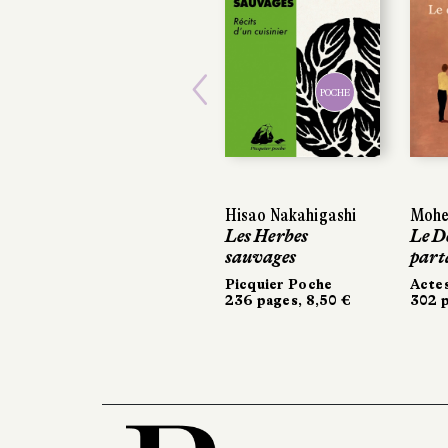
POCHE
Previous
Hisao Nakahigashi
Mohe
Les Herbes
Le D
sauvages
part
Picquier Poche
Acte
236 pages, 8,50 €
302 p