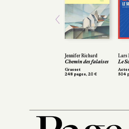
Previous
Jennifer Richard
Lars K
Lars K
Chemin des falaises
Le S
Le S
Grasset
Actes
Actes
248 pages, 20 €
504 pa
504 p