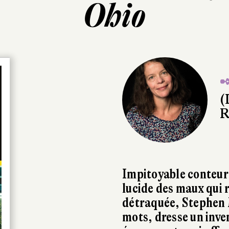
Ohio
✒
(
R
Impitoyable conteur 
lucide des maux qui
détraquée, Stephen 
mots, dresse un inve