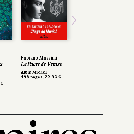
Next
Fabiano Massimi
Fabiano Massimi
Gwenaël Bulteau
s
s
Le Pacte de Venise
Le Pacte de Venise
Maudite soit la
guerre
Albin Michel
Albin Michel
498 pages, 22,90 €
498 pages, 22,90 €
La Manufacture de
€
€
livres
276 pages, 20,90 €