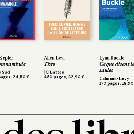
epler
epler
Allen Levi
Allen Levi
Lynn Buckle
Lynn Buckle
omnambule
omnambule
Theo
Theo
Ce que disent le
Ce que disent le
saules
saules
 Sud
 Sud
JC Lattès
JC Lattès
ges, 24,50 €
ages, 24,50 €
450 pages, 22,90 €
450 pages, 22,90 €
Calmann-Lévy
Calmann-Lévy
170 pages, 18,90 
170 pages, 18,90 