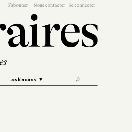
S'abonner
Nous contacter
Se connecter
Les libraires
🔎