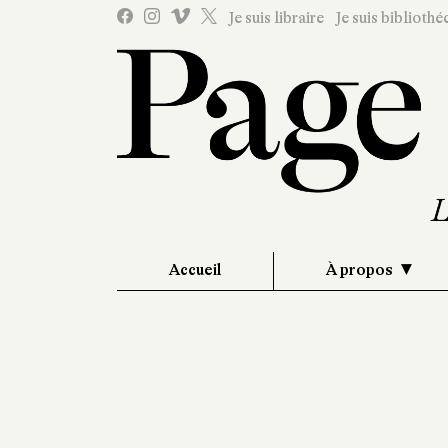
Je suis libraire
Je suis bibliothé
Accueil
À propos