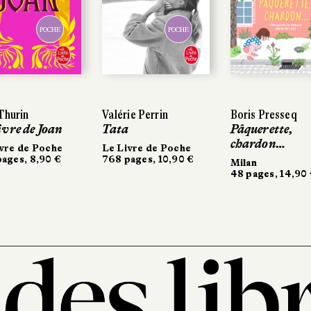
POCHE
POCHE
POCHE
POCHE
urin
urin
Valérie Perrin
Valérie Perrin
Boris Presseq
Boris Presseq
re de Joan
re de Joan
Tata
Tata
Pâquerette,
Pâquerette,
chardon…
chardon…
e de Poche
re de Poche
Le Livre de Poche
Le Livre de Poche
es, 8,90 €
es, 8,90 €
768 pages, 10,90 €
768 pages, 10,90 €
Milan
Milan
48 pages, 14,90 €
48 pages, 14,90 €