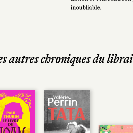
inoubliable.
es autres chroniques du librai