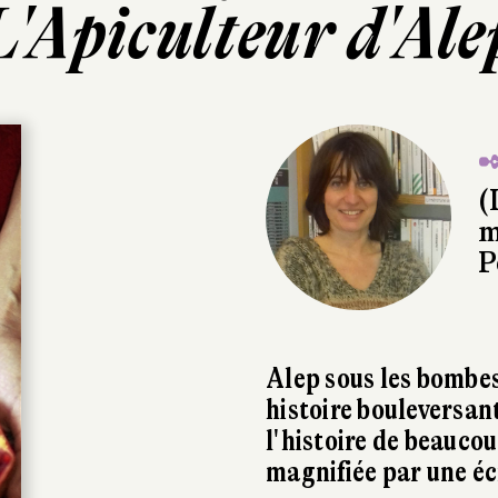
L'Apiculteur d'Ale
✒
(
m
P
Alep sous les bombes,
histoire bouleversant
l'histoire de beaucou
magnifiée par une éc