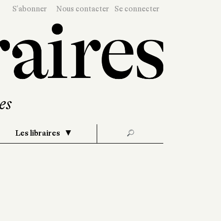
S'abonner
Nous contacter
Se connecter
Les libraires
🔎