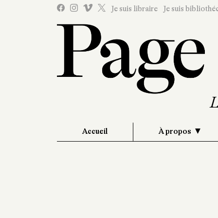
Je suis libraire
Je suis bibliothé
Accueil
À propos