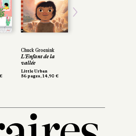
POCHE
Next
Chuck Groenink
Chuck Groenink
Jørn Lier Horst
L'Enfant de la
L'Enfant de la
Le Dossier 1569
vallée
vallée
Folio policier
434 pages, 9,50 €
Little Urban
Little Urban
56 pages, 14,90 €
56 pages, 14,90 €