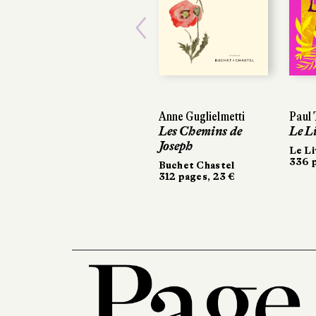
Previous
Anne Guglielmetti
Paul Th
Paul Th
Les Chemins de
Le Liv
Le Liv
Joseph
Le Livr
Le Liv
336 pag
336 pag
Buchet Chastel
312 pages, 23 €