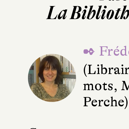
La Bibliot
✒ Fréd
(Librai
mots, 
Perche)