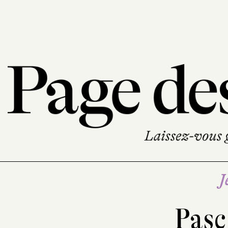
J
Pasc