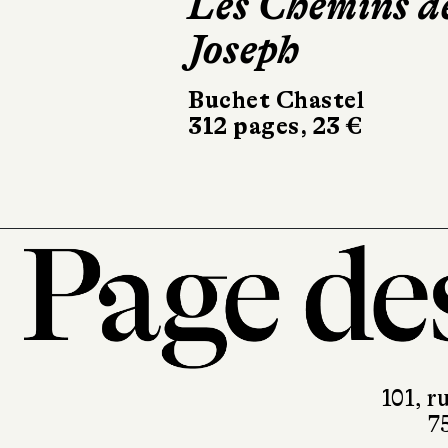
Les Chemins d
Le Li
Joseph
Joan
Buchet Chastel
Le Livre
312 pages, 23 €
336 page
101, r
7