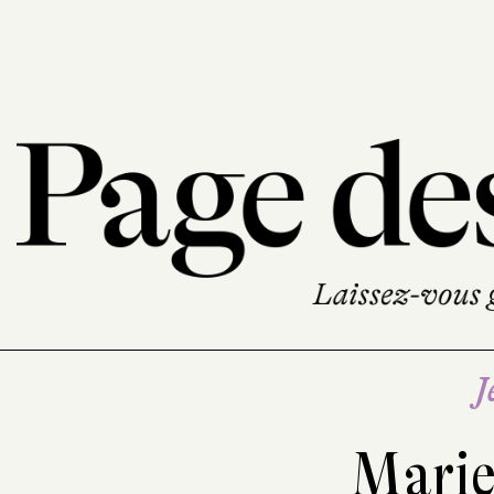
J
Marie