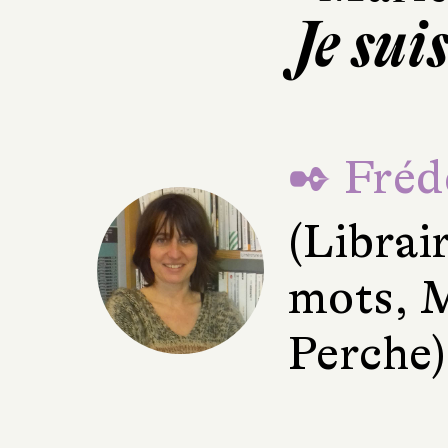
Je suis
✒ Fréd
(Librai
mots, 
Perche)