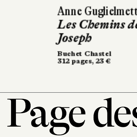
Paul Thurin
Le Livre de
Joan
Le Livre de Poche
336 pages, 8,90 €