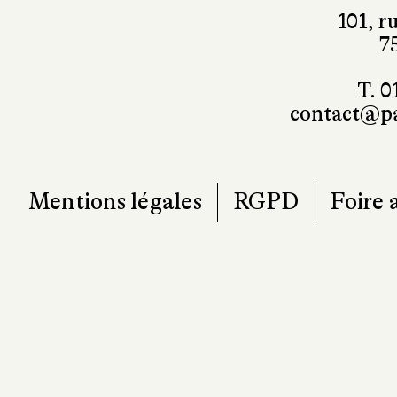
101, r
7
T. 0
contact@pa
Mentions légales
RGPD
Foire 