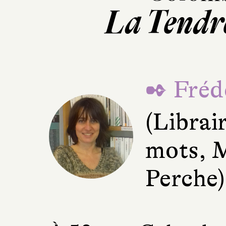
La Tendr
✒ Fréd
(Librai
mots, 
Perche)