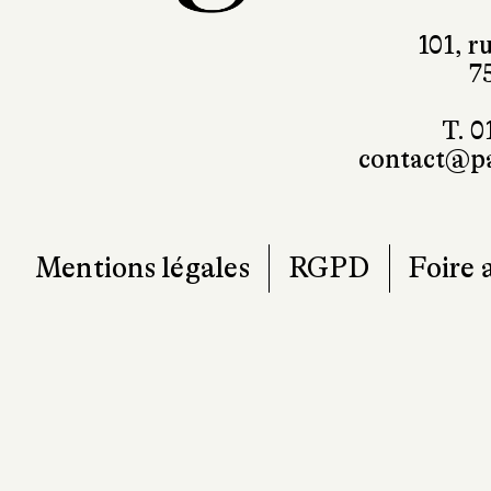
101, r
7
T. 0
contact@pa
Mentions légales
RGPD
Foire 