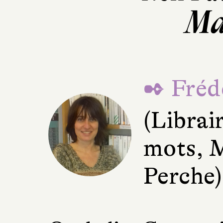
Ma
✒ Fréd
(Librai
mots, 
Perche)