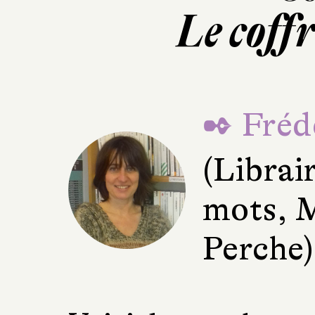
Le coffr
✒ Fréd
(Librai
mots, 
Perche)