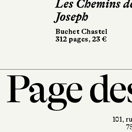
Les Chemins d
Le Livre de
Joseph
Joan
Buchet Chastel
Le Livre de Poche
312 pages, 23 €
336 pages, 8,90 €
101, r
7