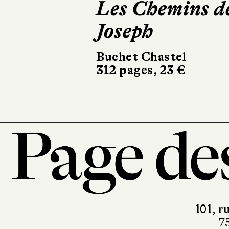
Les Chemins d
Le Livre de
Joseph
Joan
Buchet Chastel
Le Livre de Poche
312 pages, 23 €
336 pages, 8,90 €
101, r
7