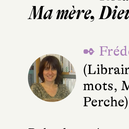
Ma mère, Dieu
✒ Fréd
(Librai
mots, 
Perche)