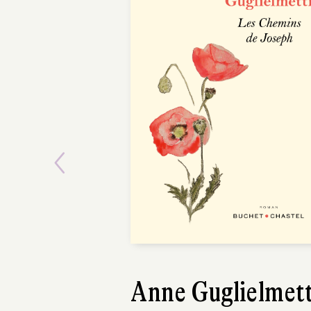
P
Previous
Anne Guglielmett
Paul Thurin