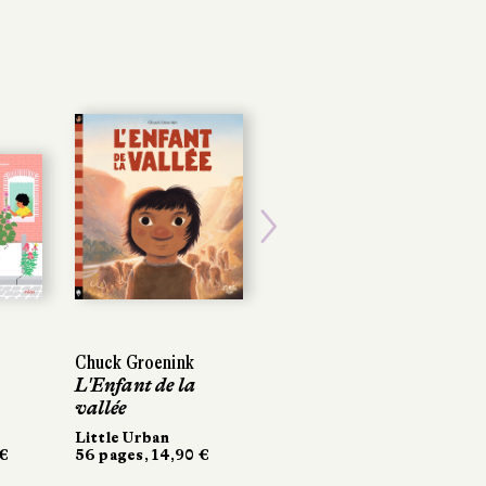
POCHE
Next
Chuck Groenink
Chuck Groenink
Jørn Lier Horst
L'Enfant de la
L'Enfant de la
Le Dossier 1569
vallée
vallée
Folio policier
434 pages, 9,50 €
Little Urban
Little Urban
 €
 €
56 pages, 14,90 €
56 pages, 14,90 €