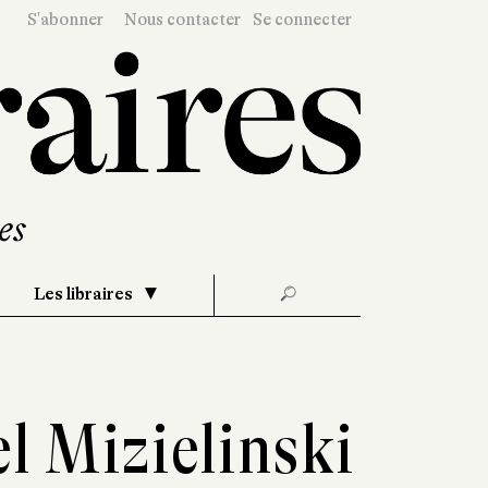
S'abonner
Nous contacter
Se connecter
Les libraires
🔎
l Mizielinski