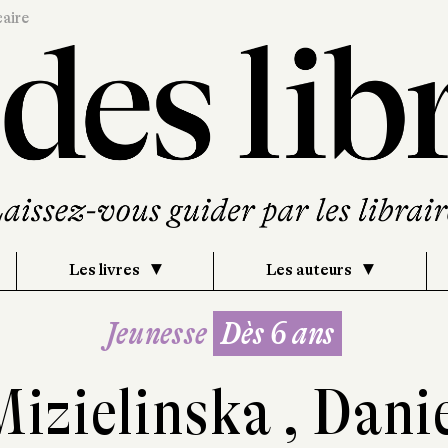
caire
Les livres
Les auteurs
Jeunesse
Dès 6 ans
Mizielinska
,
Danie