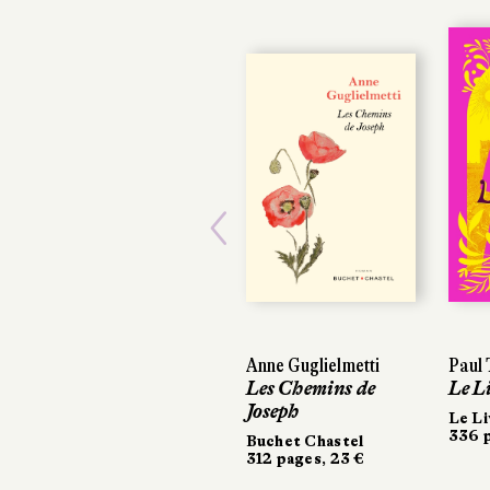
Previous
Anne Guglielmetti
Paul 
Paul 
Les Chemins de
Le L
Le L
Joseph
Le Li
Le Li
336 p
336 p
Buchet Chastel
312 pages, 23 €