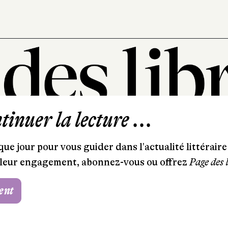
inuer la lecture ...
101, rue Saint-Lazare
75009 Paris
ue jour pour vous guider dans l'actualité littéraire 
T. 01 44 41 97 20
et leur engagement, abonnez-vous ou offrez
Page des 
contact@pagedeslibraires.com
ent
Foire aux questions
CGV