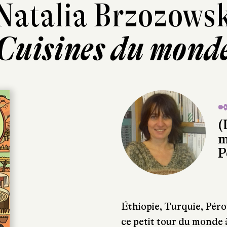
Natalia Brzozows
Cuisines du mond
✒
(
m
P
Éthiopie, Turquie, Pérou
ce petit tour du monde 