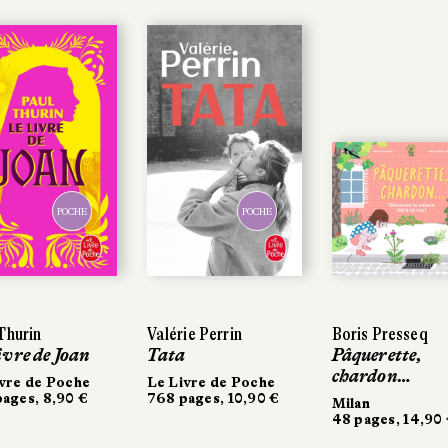
POCHE
POCHE
POCHE
POCHE
Thurin
Thurin
Valérie Perrin
Valérie Perrin
Boris Presseq
Boris Presseq
ivre de Joan
ivre de Joan
Tata
Tata
Pâquerette,
Pâquerette,
chardon…
chardon…
vre de Poche
vre de Poche
Le Livre de Poche
Le Livre de Poche
ages, 8,90 €
ages, 8,90 €
768 pages, 10,90 €
768 pages, 10,90 €
Milan
Milan
48 pages, 14,90
48 pages, 14,90