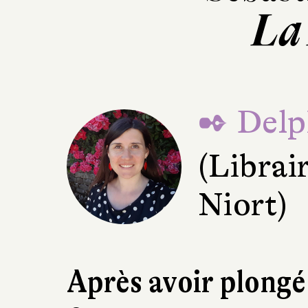
La
✒ Delp
(Librai
Niort)
Après avoir plongé 