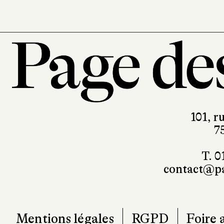
101, r
7
T. 0
contact@pa
Mentions légales
RGPD
Foire 