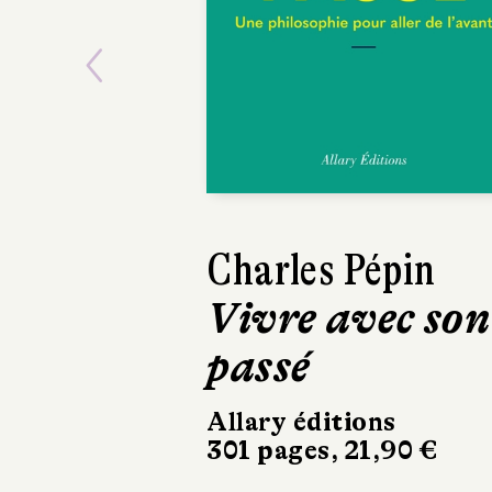
Previous
Claire Marin
Être à sa place
Le Livre de Poche
264 pages, 8,40 €