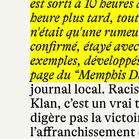
est sorti à 10 heures
heure plus tard, toute
n'était qu'une rumeur
confirmé, étayé avec 
exemples, développés
page du “Memphis
D
journal local. Raci
Klan, c’est un vrai
digère pas la victo
l’affranchissement