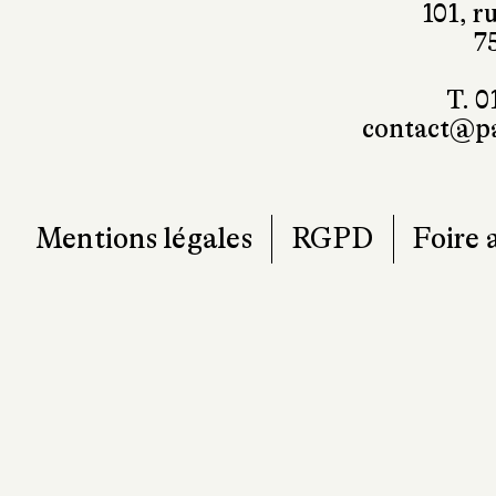
101, r
7
T. 0
contact@pa
Mentions légales
RGPD
Foire 