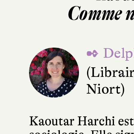
Comme n
✒ Delp
(Librai
Niort)
Kaoutar Harchi est