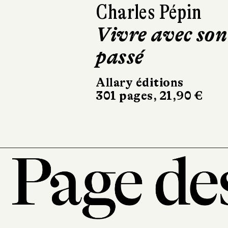
Claire Marin
Être à sa place
Le Livre de Poche
264 pages, 8,40 €