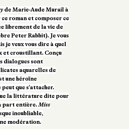
ty
de Marie-Aude Murail à
er ce roman et composer ce
 librement de la vie de
bre Peter Rabbit). Je vous
is je veux vous dire à quel
ux et croustillant. Conçu
s dialogues sont
licates aquarelles de
st une héroïne
 peut que s'attacher.
e la littérature dite pour
à part entière.
Miss
que inoubliable,
cune modération.