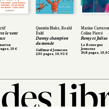
Quentin Blake, Roald
Quentin Blake, Roald
Marine Carteron,
Marine Carteron,
Dahl
Dahl
Coline Pierré
Coline Pierré
Danny champion
Danny champion
Romy et Julius
Romy et Julius
du monde
du monde
Le Rouergue
Le Rouergue
Jeunesse
Jeunesse
Gallimard Jeunesse
Gallimard Jeunesse
368 pages, 15,50 €
368 pages, 15,50 €
250 pages, 14,90 €
250 pages, 14,90 €