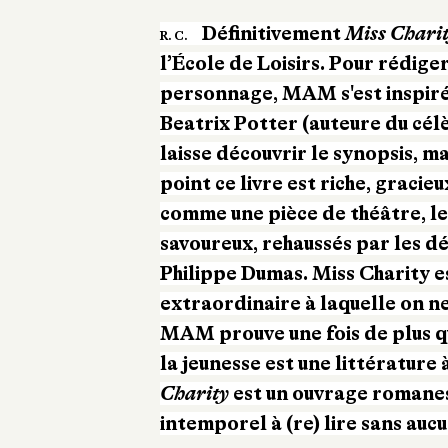
Définitivement
Miss Chari
R. C.
l’École de Loisirs. Pour rédig
personnage, MAM s'est inspirée
Beatrix Potter (auteure du célè
laisse découvrir le synopsis, ma
point ce livre est riche, gracie
comme une pièce de théâtre, le
savoureux, rehaussés par les dé
Philippe Dumas. Miss Charity e
extraordinaire à laquelle on ne
MAM prouve une fois de plus qu
la jeunesse est une littérature 
Charity
est un ouvrage romanes
intemporel à (re) lire sans au