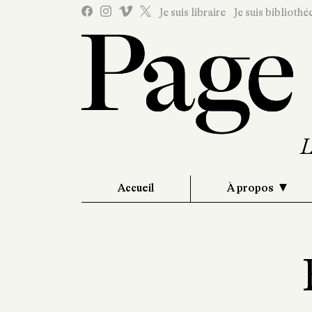
Je suis libraire
Je suis bibliothé
Accueil
À propos