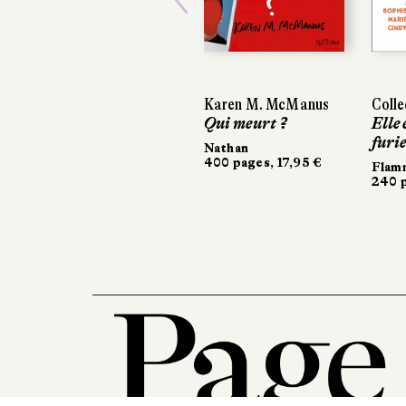
Previous
Karen M. McManus
Collectif
Collectif
Qui meurt ?
Elle est le vent
Elle est le vent
furieux
furieux
Nathan
400 pages, 17,95 €
Flammarion
Flammarion
240 pages, 15 €
240 pages, 15 €