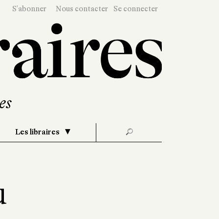
S'abonner
Nous contacter
Se connecter
Les libraires
🔎
u