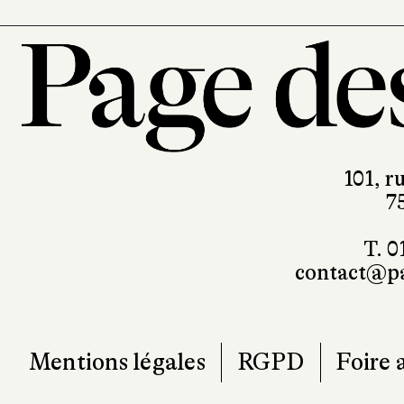
101, r
7
T. 0
contact@pa
Mentions légales
RGPD
Foire 