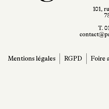
101, r
7
T. 0
contact@pa
Mentions légales
RGPD
Foire 