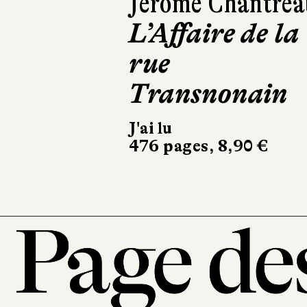
Anna Bailey
Nos derniers
jours sauvage
Sonatine
352 pages, 23,50 €