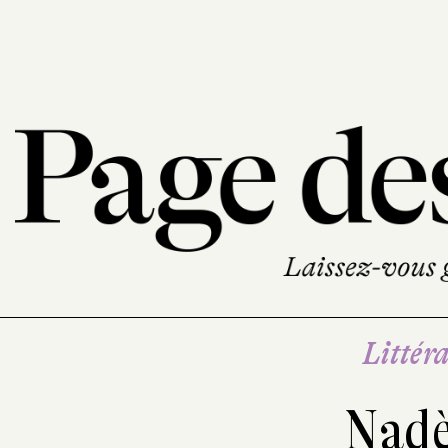
Littéra
Nadè