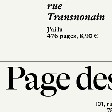
jours sauv
Sonatine
352 pages, 23,50
101, r
7