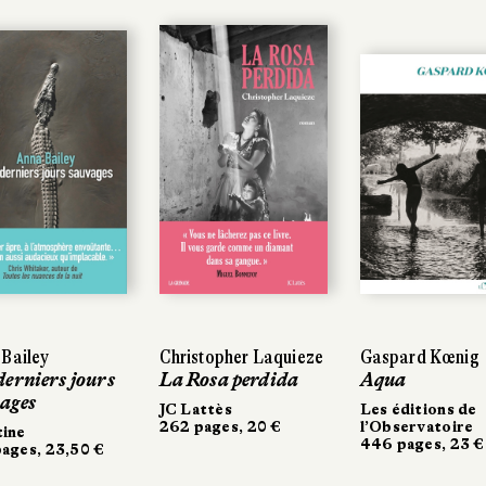
ailey
Bailey
Christopher Laquieze
Christopher Laquieze
Gaspard Kœnig
Gaspard Kœnig
erniers jours
erniers jours
La Rosa perdida
La Rosa perdida
Aqua
Aqua
ges
ges
JC Lattès
JC Lattès
Les éditions de
Les éditions de
262 pages, 20 €
262 pages, 20 €
l’Observatoire
l’Observatoire
ine
ine
446 pages, 23 €
446 pages, 23 €
ges, 23,50 €
ges, 23,50 €