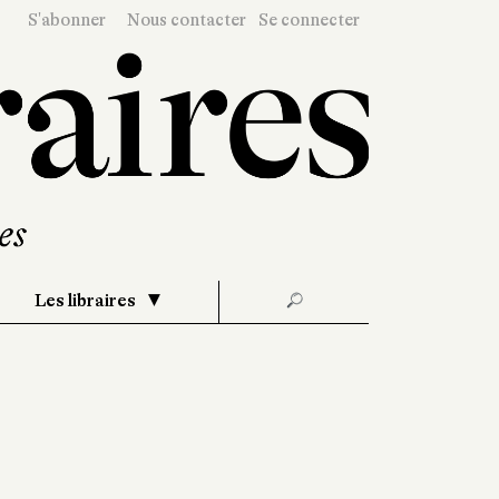
S'abonner
Nous contacter
Se connecter
Les libraires
🔎