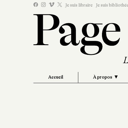
Je suis libraire
Je suis bibliothé
Accueil
À propos