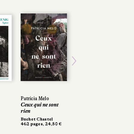
Next
Patrícia Melo
Patrícia Melo
Søren Sveistrup
Ceux qui ne sont
Ceux qui ne sont
Cache-cache
rien
rien
Albin Michel
700 pages, 24,90 €
Buchet Chastel
Buchet Chastel
462 pages, 24,50 €
462 pages, 24,50 €