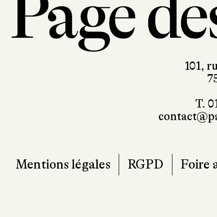
101, r
7
T. 0
contact@pa
Mentions légales
RGPD
Foire 