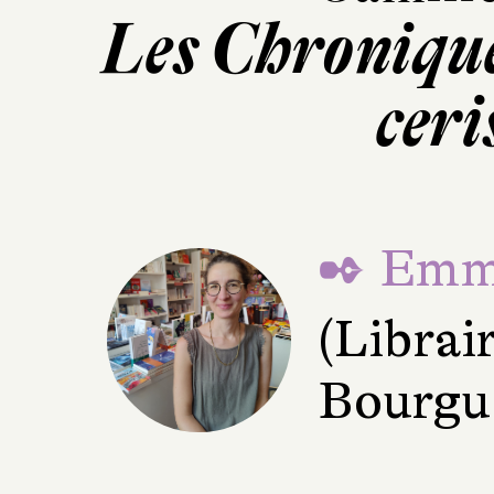
Les Chroniques
ceris
✒ Emma
(Librai
Bourgue