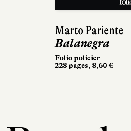
Camille Moncea
Les Chronique
de l'érable et 
cerisier, t. 1
Folio
416 pages, 9,90 €