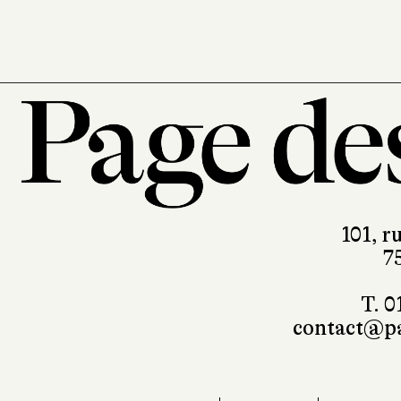
101, r
7
T. 0
contact@pa