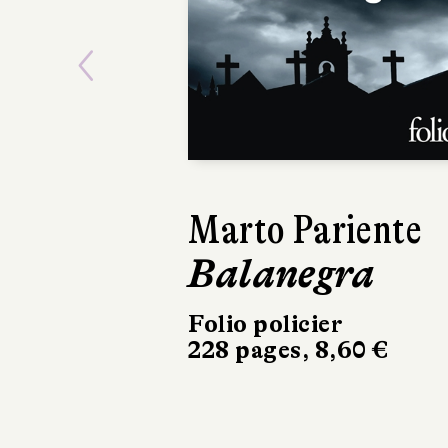
Previous
Camille Moncea
Les Chroniqu
de l'érable et 
cerisier, t. 1
Folio
416 pages, 9,90 €