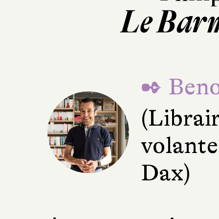
Le Barm
✒ Beno
(Librai
volante
Dax)