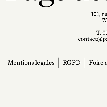
101, r
7
T. 0
contact@pa
Mentions légales
RGPD
Foire 