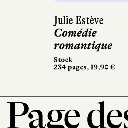
Agnès
Vannouvong
Brute
Mercure de France
194 pages, 20 €