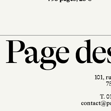
101, r
7
T. 0
contact@pa