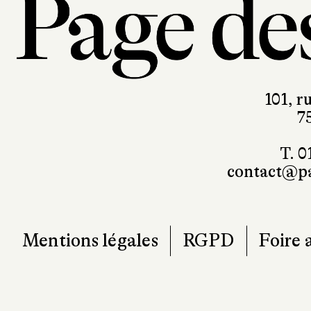
101, r
7
T. 0
contact@pa
Mentions légales
RGPD
Foire 