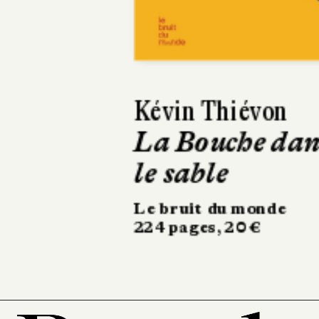
Anders Lustgart
Trois
enterrements
Actes Sud
336 pages, 22,50 €