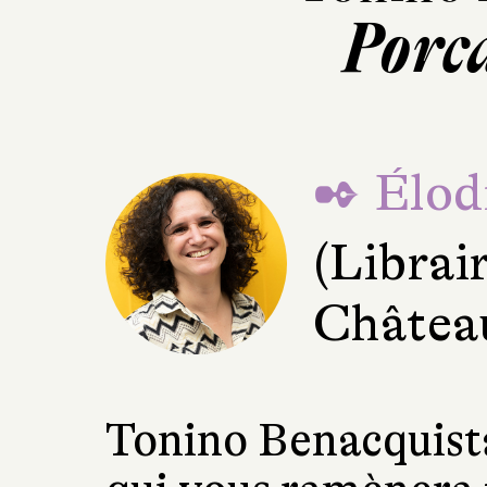
Porc
✒ Élod
(Librai
Châtea
Tonino Benacquista