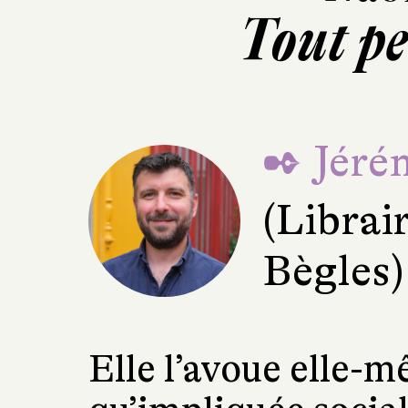
Tout p
✒ Jéré
(Librai
Bègles)
Elle l’avoue elle-