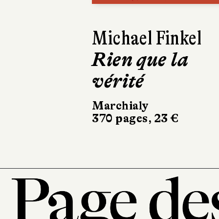
Michael Finkel
Emmanuel Rube
Rien que la
Sur la route d
vérité
la Loire
Marchialy
Stock
370 pages, 23 €
266 pages, 20,90 €