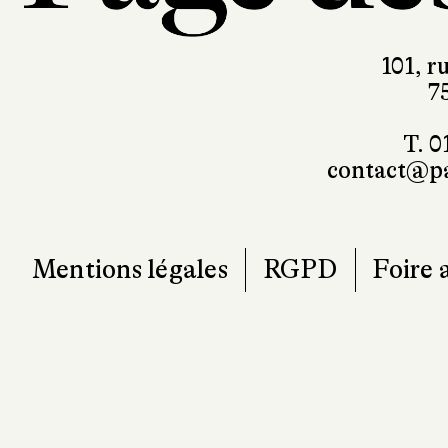
101, r
7
T. 0
contact@pa
Mentions légales
RGPD
Foire 