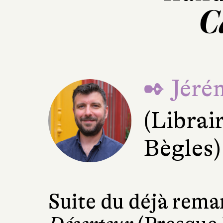
C
✒ Jéré
(Librai
Bègles)
Suite du déjà rema