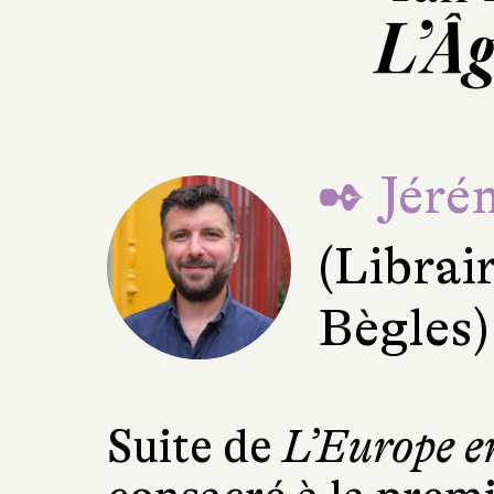
L’Âg
✒ Jéré
(Librai
Bègles)
Suite de
L’Europe e