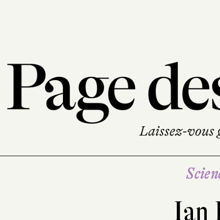
Scien
Ian