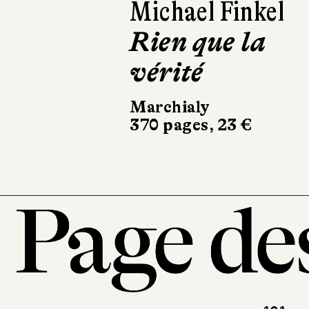
Emmanuel Rube
Sur la route d
la Loire
Stock
266 pages, 20,90 €