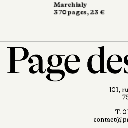
Stock
266 pages, 20,90 €
101, r
7
T. 0
contact@pa