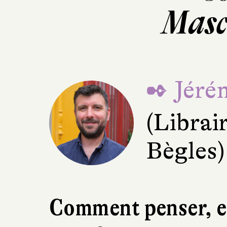
Masc
✒ Jéré
(Librai
Bègles)
Comment penser, et 