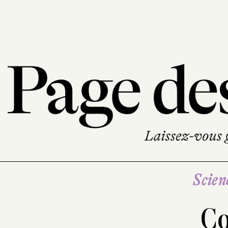
Scien
Co