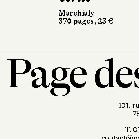
Marchialy
Stock
370 pages, 23 €
266 pages, 20,90 €
101, r
7
T. 0
contact@pa