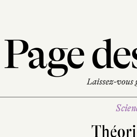
Scien
Théori