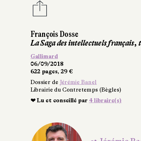
François Dosse
La Saga des intellectuels 
Gallimard
10/08/2026
0 €
Dossier de
Jérémie Banel
Librairie du Contretemps (Bè
❤ Lu et conseillé par
4 libra