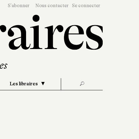
S'abonner
Nous contacter
Se connecter
Les libraires
🔎