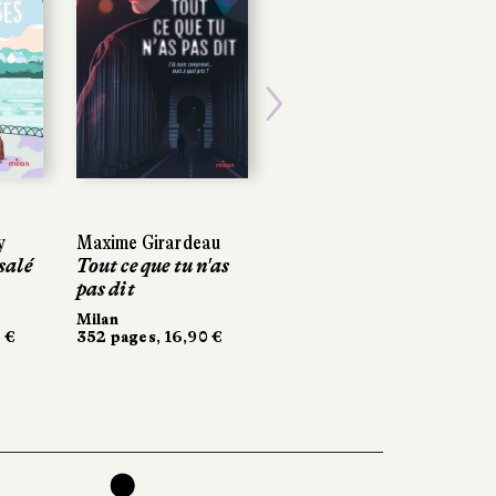
Next
y
y
Maxime Girardeau
Maxime Girardeau
Zélie Renaudat
salé
salé
Tout ce que tu n'as
Tout ce que tu n'as
Confessions d'une
pas dit
pas dit
veste rose
Milan
Milan
Gallimard Jeunesse
 €
 €
352 pages, 16,90 €
352 pages, 16,90 €
256 pages, 12,50 €