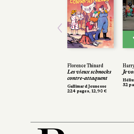
Previous
Florence Thinard
Harry
Harry
Les vieux schnocks
Je vo
Je vo
contre-attaquent
Héli
Héli
32 pa
32 pa
Gallimard Jeunesse
224 pages, 12,90 €