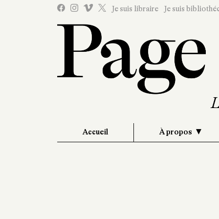
Je suis libraire
Je suis bibliothé
Accueil
À propos