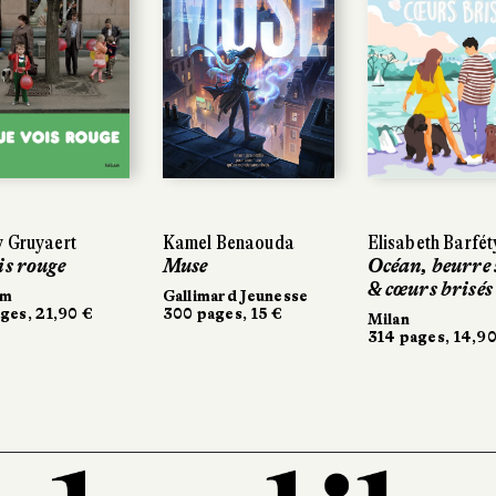
 Gruyaert
 Gruyaert
Kamel Benaouda
Kamel Benaouda
Elisabeth Barfét
Elisabeth Barfét
is rouge
is rouge
Muse
Muse
Océan, beurre 
Océan, beurre 
& cœurs brisés
& cœurs brisés
um
um
Gallimard Jeunesse
Gallimard Jeunesse
ges, 21,90 €
ges, 21,90 €
300 pages, 15 €
300 pages, 15 €
Milan
Milan
314 pages, 14,90
314 pages, 14,90