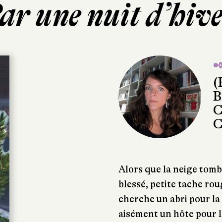
ar une nuit d’hiv
✒
(
B
C
C
Alors que la neige tomb
blessé, petite tache rou
cherche un abri pour la 
aisément un hôte pour l’