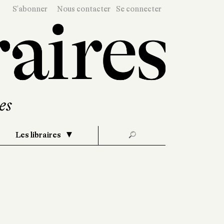
S'abonner
Nous contacter
Se connecter
Les libraires
🔎