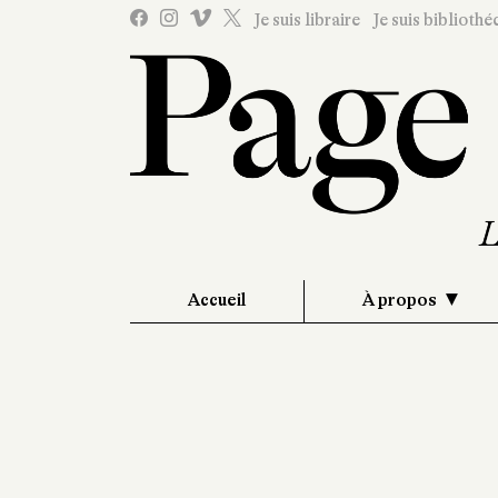
Je suis libraire
Je suis bibliothé
Accueil
À propos