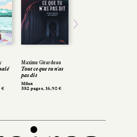
Next
Maxime Girardeau
Maxime Girardeau
Zélie Renaudat
alé
alé
Tout ce que tu n'as
Tout ce que tu n'as
Confessions d'une
pas dit
pas dit
veste rose
Milan
Milan
Gallimard Jeunesse
€
€
352 pages, 16,90 €
352 pages, 16,90 €
256 pages, 12,50 €