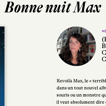
Bonne nuit Max
✒
(
B
C
C
Revoilà Max, le « terri
dans un tout nouvel albu
souris ou un monstre qu
il veut absolument dire 