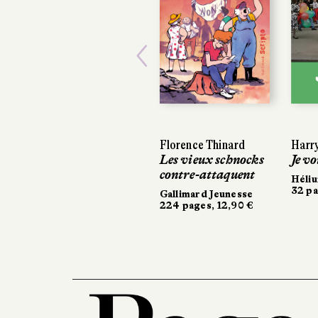
Previous
Florence Thinard
Harry 
Harry 
Les vieux schnocks
Je voi
Je voi
contre-attaquent
Héliu
Héliu
32 pag
32 pag
Gallimard Jeunesse
224 pages, 12,90 €