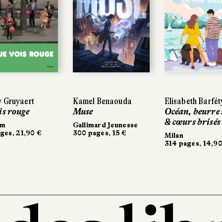
Gruyaert
Gruyaert
Kamel Benaouda
Kamel Benaouda
Elisabeth Barféty
Elisabeth Barféty
s rouge
s rouge
Muse
Muse
Océan, beurre s
Océan, beurre s
& cœurs brisés
& cœurs brisés
m
m
Gallimard Jeunesse
Gallimard Jeunesse
es, 21,90 €
es, 21,90 €
300 pages, 15 €
300 pages, 15 €
Milan
Milan
314 pages, 14,90 
314 pages, 14,90 