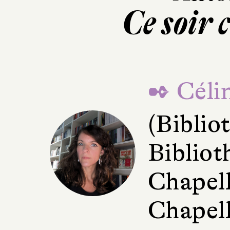
Ce soir 
✒ Céli
(Bibli
Bibliot
Chapell
Chapell