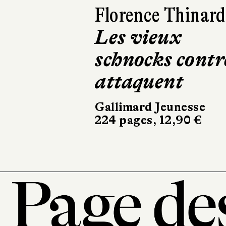
Harry Gruyaert
Je vois rouge
Hélium
32 pages, 21,90 €
101, r