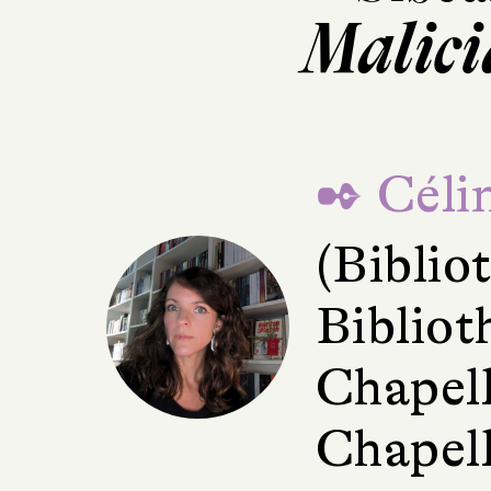
Malicia
✒ Céli
(Bibli
Bibliot
Chapell
Chapell