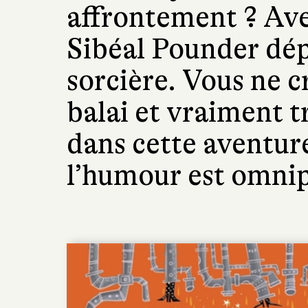
affrontement ? Av
Sibéal Pounder dép
sorcière. Vous ne cr
balai et vraiment t
dans cette aventur
l’humour est omnip