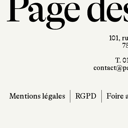
101, r
7
T. 0
contact@pa
Mentions légales
RGPD
Foire 