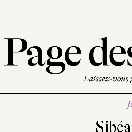
J
Sibéa