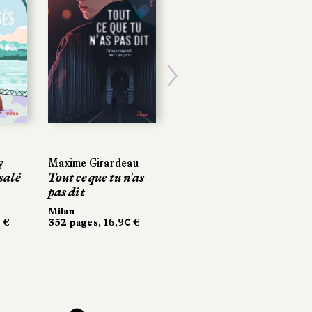
Next
y
y
Maxime Girardeau
Maxime Girardeau
Zélie Renaudat
salé
salé
Tout ce que tu n'as
Tout ce que tu n'as
Confessions d'une
pas dit
pas dit
veste rose
Milan
Milan
Gallimard Jeunesse
 €
 €
352 pages, 16,90 €
352 pages, 16,90 €
256 pages, 12,50 €