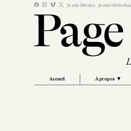
Je suis libraire
Je suis bibliothé
Accueil
À propos