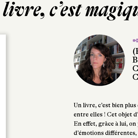
livre, c’est magiq
✒
(
B
C
C
Un livre, c’est bien plus
entre elles ! Cet objet 
En effet, grâce à lui, o
d’émotions différentes, 