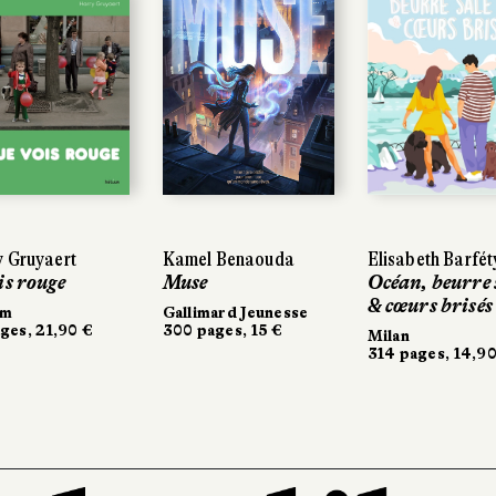
 Gruyaert
 Gruyaert
Kamel Benaouda
Kamel Benaouda
Elisabeth Barfét
Elisabeth Barfét
is rouge
is rouge
Muse
Muse
Océan, beurre 
Océan, beurre 
& cœurs brisés
& cœurs brisés
um
um
Gallimard Jeunesse
Gallimard Jeunesse
ges, 21,90 €
ges, 21,90 €
300 pages, 15 €
300 pages, 15 €
Milan
Milan
314 pages, 14,90
314 pages, 14,90