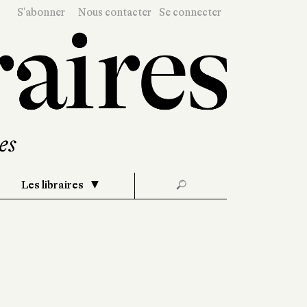
S'abonner
Nous contacter
Se connecter
Les libraires
🔎