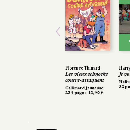
Previous
Florence Thinard
Harry
Harry
Les vieux schnocks
Je vo
Je vo
contre-attaquent
Héli
Héli
32 pa
32 pa
Gallimard Jeunesse
224 pages, 12,90 €