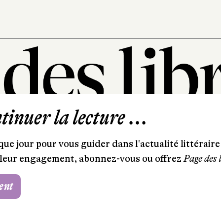
inuer la lecture ...
101, rue Saint-Lazare
75009 Paris
ue jour pour vous guider dans l'actualité littéraire 
T. 01 44 41 97 20
et leur engagement, abonnez-vous ou offrez
Page des 
contact@pagedeslibraires.com
ent
Foire aux questions
CGV