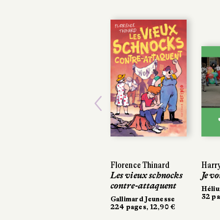
Previous
Florence Thinard
Harry
Harry
Les vieux schnocks
Je vo
Je vo
contre-attaquent
Héli
Héli
32 pa
32 pa
Gallimard Jeunesse
224 pages, 12,90 €