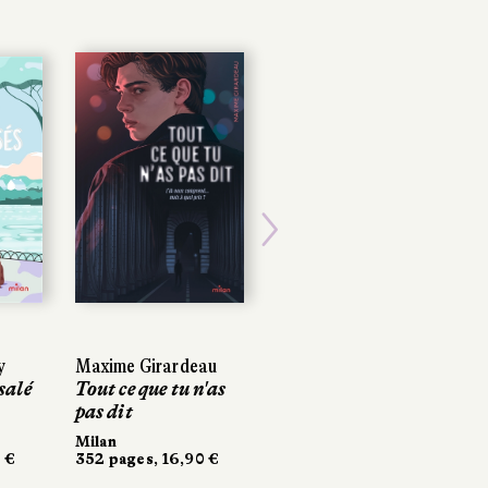
Next
y
y
Maxime Girardeau
Maxime Girardeau
Zélie Renaudat
salé
salé
Tout ce que tu n'as
Tout ce que tu n'as
Confessions d'une
pas dit
pas dit
veste rose
Milan
Milan
Gallimard Jeunesse
 €
 €
352 pages, 16,90 €
352 pages, 16,90 €
256 pages, 12,50 €