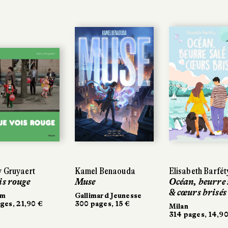
 Gruyaert
 Gruyaert
Kamel Benaouda
Kamel Benaouda
Elisabeth Barfét
Elisabeth Barfét
is rouge
is rouge
Muse
Muse
Océan, beurre 
Océan, beurre 
& cœurs brisés
& cœurs brisés
um
um
Gallimard Jeunesse
Gallimard Jeunesse
ges, 21,90 €
ges, 21,90 €
300 pages, 15 €
300 pages, 15 €
Milan
Milan
314 pages, 14,90
314 pages, 14,90