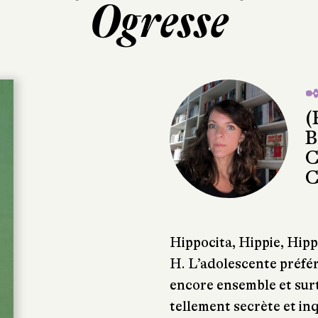
Ogresse
✒
(
B
C
C
Hippocita, Hippie, Hipp
H. L’adolescente préfér
encore ensemble et sur
tellement secrète et in