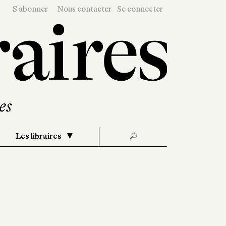
S'abonner
Nous contacter
Se connecter
Les libraires
🔎