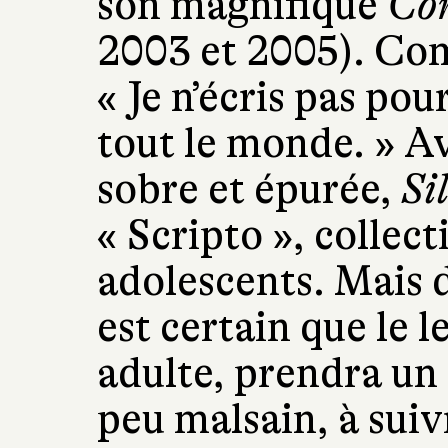
son magnifique
Com
2003 et 2005). Com
« Je n’écris pas pou
tout le monde. » A
sobre et épurée,
Si
« Scripto », collec
adolescents. Mais d
est certain que le l
adulte, prendra un 
peu malsain, à sui