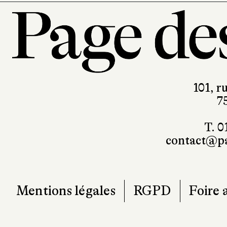
101, r
7
T. 0
contact@pa
Mentions légales
RGPD
Foire 