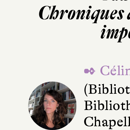
Chroniques 
imp
✒ Céli
(Bibli
Bibliot
Chapell