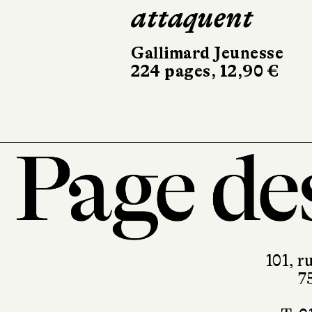
32 pages, 21,90 €
101, r
7
T. 0
contact@pa