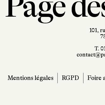
101, r
7
T. 0
contact@pa
Mentions légales
RGPD
Foire 