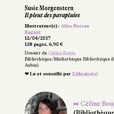
reau
 Bibliothèque de La Chapelle-Saint-Aubin (La Chapel
braire(s)
✒ Céline Bou
(Bibliothèqu