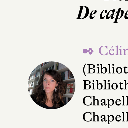
De cape
✒ Céli
(Bibli
Bibliot
Chapell
Chapell