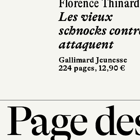
Harry Gruyaert
Je vois rouge
Hélium
32 pages, 21,90 €
101, r
7