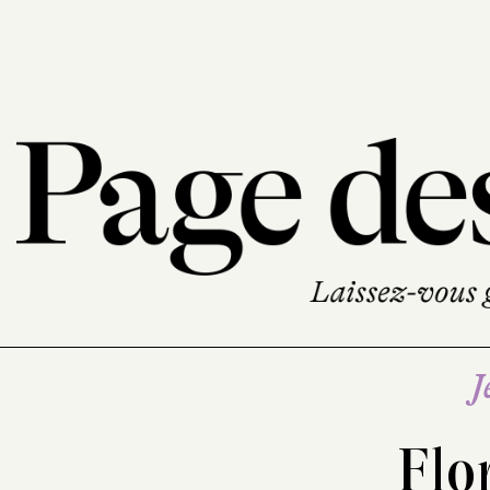
J
Flo