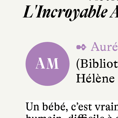
L'Incroyable 
✒ Auré
AM
(Bibli
Hélène
Un bébé, c’est vrai