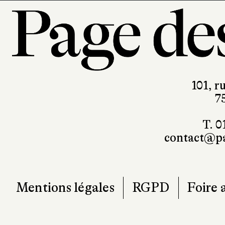
101, r
7
T. 0
contact@pa
Mentions légales
RGPD
Foire 