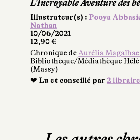
L'Incroyable Aventure des b
Illustrateur(s) :
Pooya Abbasi
Nathan
10/06/2021
12,90 €
Chronique de
Aurélia Magalhae
Bibliothèque/Médiathèque Hél
(Massy)
❤ Lu et conseillé par
2 libraire
Les autres chr