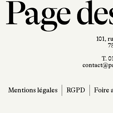
101, r
7
T. 0
contact@pa
Mentions légales
RGPD
Foire 