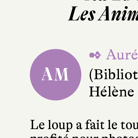
Les Anim
✒ Auré
AM
(Bibli
Hélène
Le loup a fait le t