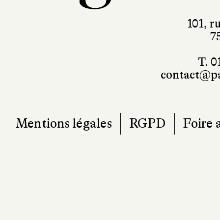
101, r
7
T. 0
contact@pa
Mentions légales
RGPD
Foire 