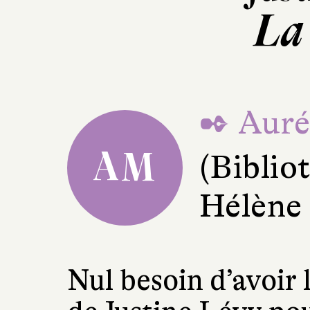
La
✒ Auré
AM
(Bibli
Hélène
Nul besoin d’avoir 